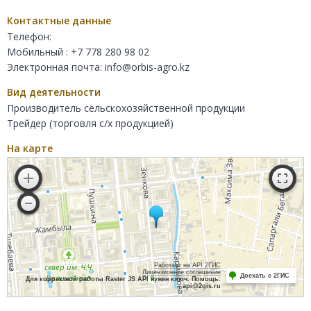
Контактные данные
Телефон:
Мобильный : +7 778 280 98 02
Электронная почта:
info@orbis-agro.kz
Вид деятельности
Производитель сельскохозяйственной продукции
Трейдер (торговля с/х продукцией)
На карте
Работает на API 2ГИС
Лицензионное соглашение
Доехать с 2ГИС
Для корректной работы Raster JS API нужен ключ. Помощь:
api@2gis.ru