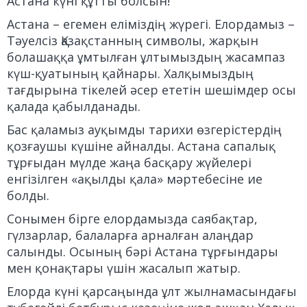
Астана күні құтты болсын!
Астана – егемен еліміздің жүрегі. Елордамыз –
Тәуелсіз Қазақстанның символы, жарқын
болашаққа ұмтылған ұлтымыздың жасампаз
күш-қуатының қайнары. Халқымыздың
тағдырына тікелей әсер ететін шешімдер осы
қалада қабылданады.
Бас қаламыз ауқымды тарихи өзгерістердің
қозғаушы күшіне айналды. Астана сапалық
тұрғыдан мүлде жаңа басқару жүйелері
енгізілген «ақылды қала» мәртебесіне ие
болды.
Сонымен бірге елордамызда саябақтар,
гүлзарлар, балаларға арналған алаңдар
салынды. Осының бәрі Астана тұрғындары
мен қонақтары үшін жасалып жатыр.
Елорда күні қарсаңында ұлт жылнамасындағы