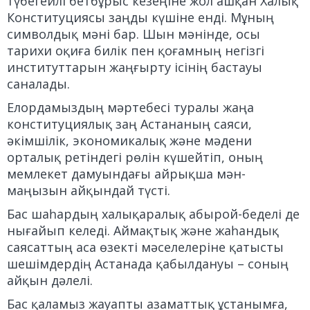
түбегейлі бетбұрыс кезеңіне жол ашқан Халық
Конституциясы заңды күшіне енді. Мұның
символдық мәні бар. Шын мәнінде, осы
тарихи оқиға билік пен қоғамның негізгі
институттарын жаңғырту ісінің бастауы
саналады.
Елордамыздың мәртебесі туралы жаңа
конституциялық заң Астананың саяси,
әкімшілік, экономикалық және мәдени
орталық ретіндегі рөлін күшейтіп, оның
мемлекет дамуындағы айрықша мән-
маңызын айқындай түсті.
Бас шаһардың халықаралық абырой-беделі де
нығайып келеді. Аймақтық және жаһандық
саясаттың аса өзекті мәселелеріне қатысты
шешімдердің Астанада қабылдануы – соның
айқын дәлелі.
Бас қаламыз жауапты азаматтық ұстанымға,