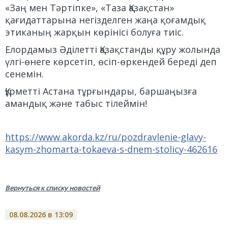
«Заң мен Тәртіпке», «Таза Қазақстан»
қағидаттарына негізделген жаңа қоғамдық
этиканың жарқын көрінісі болуға тиіс.
Елордамыз Әділетті Қазақстанды құру жолында
үлгі-өнеге көрсетіп, өсіп-өркендей береді деп
сенемін.
Құрметті Астана тұрғындары, баршаңызға
амандық және табыс тілеймін!
https://www.akorda.kz/ru/pozdravlenie-glavy-
kasym-zhomarta-tokaeva-s-dnem-stolicy-462616
Вернуться к списку новостей
08.08.2026 в 13:09