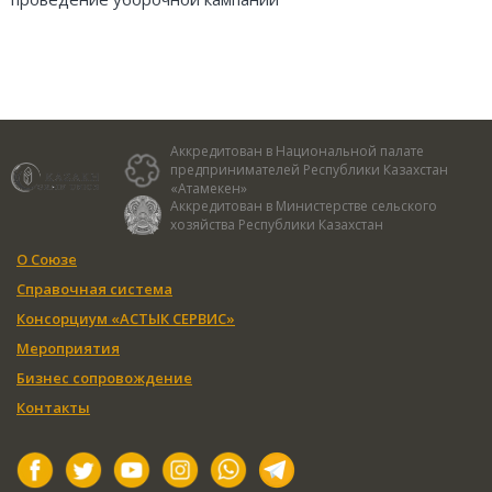
Аккредитован в Национальной палате
предпринимателей Республики Казахстан
«Атамекен»
Аккредитован в Министерстве сельского
хозяйства Республики Казахстан
О Союзе
Справочная система
Консорциум «АСТЫК СЕРВИС»
Мероприятия
Бизнес сопровождение
Контакты