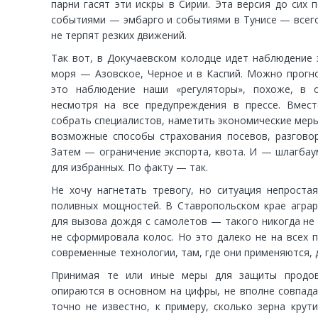
парни гасят эти искры в Сирии. Эта версия до сих 
событиями — эмбарго и событиями в Тунисе — всего
не терпят резких движений.
Так вот, в Докучаевском колодце идет наблюдение 
моря — Азовское, Черное и в Каспий. Можно прогно
это наблюдение наши «регуляторы», похоже, в о
несмотря на все предупреждения в прессе. Вмес
собрать специалистов, наметить экономические мер
возможные способы страхования посевов, разговор
Затем — ограничение экспорта, квота. И — шлагбаум
для избранных. По факту — так.
Не хочу нагнетать тревогу, но ситуация непроста
поливных мощностей. В Ставропольском крае аграр
для вызова дождя с самолетов — такого никогда не
не сформировала колос. Но это далеко не на всех 
современные технологии, там, где они применяются, д
Принимая те или иные меры для защиты продово
опираются в основном на цифры, не вполне совпада
точно не известно, к примеру, сколько зерна крут