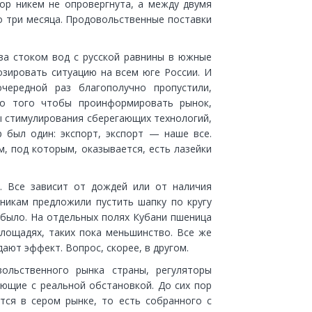
пор никем не опровергнута, а между двумя
 три месяца. Продовольственные поставки
за стоком вод с русской равнины в южные
зировать ситуацию на всем юге России. И
чередной раз благополучно пропустили,
то того чтобы проинформировать рынок,
ы стимулирования сберегающих технологий,
 был один: экспорт, экспорт — наше все.
, под которым, оказывается, есть лазейки
я. Все зависит от дождей или от наличия
никам предложили пустить шапку по кругу
 было. На отдельных полях Кубани пшеница
площадях, таких пока меньшинство. Все же
ают эффект. Вопрос, скорее, в другом.
льственного рынка страны, регуляторы
ющие с реальной обстановкой. До сих пор
ится в сером рынке, то есть собранного с