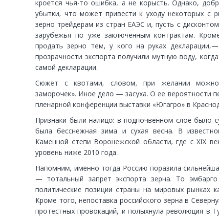
кроется чья-то ошибка, а не корысть. Однако, доб
убытки, что может привести к уходу некоторых с р
зерно трейдерам из стран ЕАЭС и, пусть с дисконтом
зарубежья по уже заключенным контрактам. Кром
продать зерно тем, у кого на руках декларации,—
прозрачности экспорта получили мутную воду, когд
самой декларации.
Сюжет с квотами, словом, при желании можно 
заморочек». Иное дело — засуха. О ее вероятности п
пленарной конференции выставки «Югагро» в Краснод
Признаки были налицо: в подпочвенном слое было с
была бесснежная зима и сухая весна. В известн
Каменной степи Воронежской области, где с XIX ве
уровень ниже 2010 года.
Напомним, именно тогда Россию поразила сильнейша
— тотальный запрет экспорта зерна. То эмбарго
политические позиции страны на мировых рынках ка
Кроме того, непоставка российского зерна в Северн
протестных провокаций, и полыхнула революция в Ту