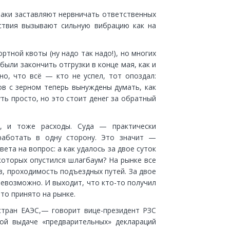
наки заставляют нервничать ответственных
ствия вызывают сильную вибрацию как на
ртной квоты (ну надо так надо!), но многих
ыли закончить отгрузки в конце мая, как и
о, что всё — кто не успел, тот опоздал:
ов с зерном теперь вынуждены думать, как
ть просто, но это стоит денег за обратный
е, и тоже расходы. Суда — практически
работать в одну сторону. Это значит —
ета на вопрос: а как удалось за двое суток
 которых опустился шлагбаум? На рынке все
ов, проходимость подъездных путей. За двое
невозможно. И выходит, что кто-то получил
то принято на рынке.
стран ЕАЭС,— говорит вице-президент РЗС
ой выдаче «предварительных» деклараций