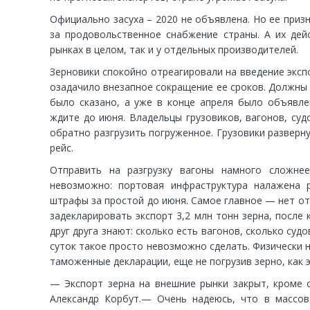
Официально засуха – 2020 не объявлена. Но ее приз
за продовольственное снабжение страны. А их дей
рынках в целом, так и у отдельных производителей.
Зерновики спокойно отреагировали на введение экспо
озадачило внезапное сокращение ее сроков. Должны б
было сказано, а уже в конце апреля было объявлен
ждите до июня. Владельцы грузовиков, вагонов, суд
обратно разгрузить погруженное. Грузовики разверну
рейс.
Отправить на разгрузку вагоны намного сложне
невозможно: портовая инфраструктура налажена 
штрафы за простой до июня. Самое главное — нет отв
задекларировать экспорт 3,2 млн тонн зерна, после
друг друга знают: сколько есть вагонов, сколько суд
суток такое просто невозможно сделать. Физически 
таможенные декларации, еще не погрузив зерно, как э
— Экспорт зерна на внешние рынки закрыт, кроме 
Александр Корбут.— Очень надеюсь, что в массов