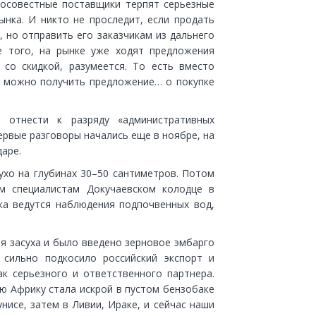
росовестные поставщики терпят серьезные
ынка. И никто не проследит, если продать
, но отправить его заказчикам из дальнего
е того, на рынке уже ходят предложения
 со скидкой, разумеется. То есть вместо
а можно получить предложение… о покупке
отнести к разряду «административных
ервые разговоры начались еще в ноябре, на
аре.
ухо на глубинах 30–50 сантиметров. Потом
ом специалистам Докучаевском колодце в
ка ведутся наблюдения подпочвенных вод,
я засуха и было введено зерновое эмбарго
 сильно подкосило российский экспорт и
к серьезного и ответственного партнера.
ую Африку стала искрой в пустом бензобаке
нисе, затем в Ливии, Ираке, и сейчас наши