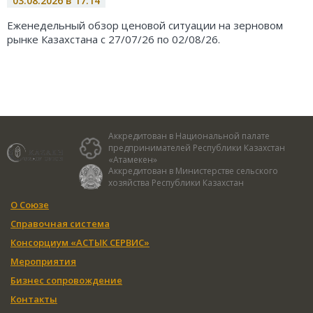
03.08.2026 в 17:14
Еженедельный обзор ценовой ситуации на зерновом
рынке Казахстана с 27/07/26 по 02/08/26.
Аккредитован в Национальной палате
предпринимателей Республики Казахстан
«Атамекен»
Аккредитован в Министерстве сельского
хозяйства Республики Казахстан
О Союзе
Справочная система
Консорциум «АСТЫК СЕРВИС»
Мероприятия
Бизнес сопровождение
Контакты