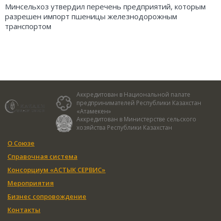
Минсельхоз утвердил перечень предприятий, которым
разрешен импорт пшеницы железнодорожным
транспортом
Аккредитован в Национальной палате
предпринимателей Республики Казахстан
«Атамекен»
Аккредитован в Министерстве сельского
хозяйства Республики Казахстан
О Союзе
Справочная система
Консорциум «АСТЫК СЕРВИС»
Мероприятия
Бизнес сопровождение
Контакты