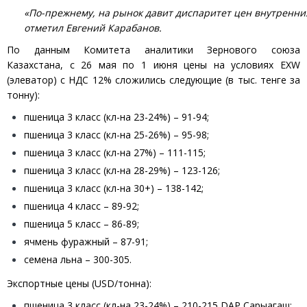
«По-прежнему, на рынок давит диспаритет цен внутренних
отметил Евгений Карабанов.
По данным Комитета аналитики Зернового союза
Казахстана, с 26 мая по 1 июня цены на условиях EXW
(элеватор) с НДС 12% сложились следующие (в тыс. тенге за
тонну):
пшеница 3 класс (кл-на 23-24%) – 91-94;
пшеница 3 класс (кл-на 25-26%) – 95-98;
пшеница 3 класс (кл-на 27%) – 111-115;
пшеница 3 класс (кл-на 28-29%) – 123-126;
пшеница 3 класс (кл-на 30+) – 138-142;
пшеница 4 класс – 89-92;
пшеница 5 класс – 86-89;
ячмень фуражный – 87-91;
семена льна – 300-305.
Экспортные цены (USD/тонна):
пшеница 3 класс (кл-на 23-24%) – 210-215 DAP Сарыагаш;